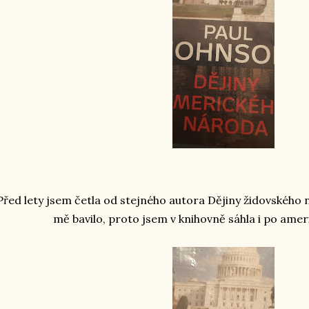
Před lety jsem četla od stejného autora Dějiny židovského 
mě bavilo, proto jsem v knihovně sáhla i po amer