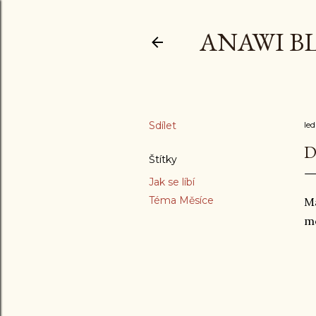
ANAWI B
Sdílet
le
D
Štítky
Jak se líbí
Téma Měsíce
Má
mo