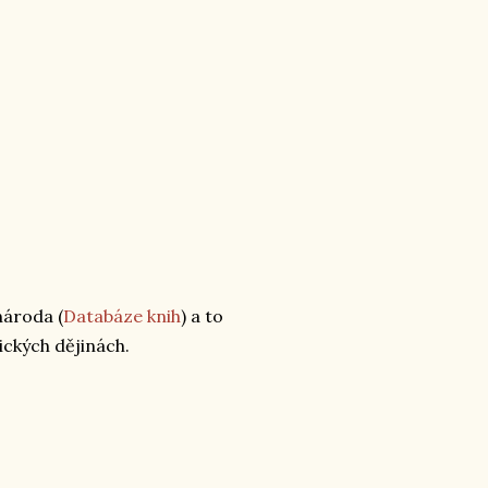
národa (
Databáze knih
) a to
ických dějinách.