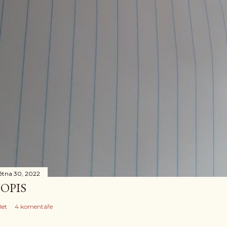
ětna 30, 2022
OPIS
let
4 komentáře