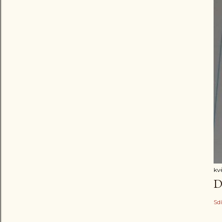
kv
D
Sdí