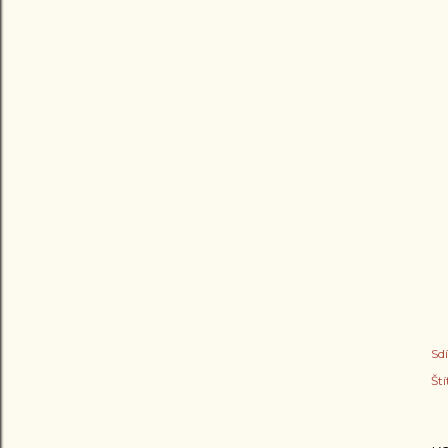
Sdí
Ští