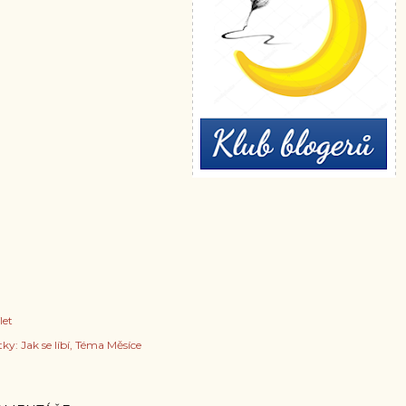
let
tky:
Jak se líbí
Téma Měsíce