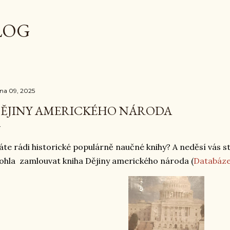
Přeskočit na hlavní obsah
LOG
dna 09, 2025
ĚJINY AMERICKÉHO NÁRODA
te rádi historické populárně naučné knihy? A neděsí vás s
hla zamlouvat kniha Dějiny amerického národa (
Databáze